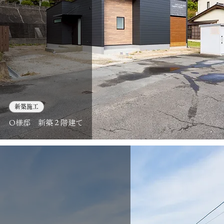
新築施工
O様邸 新築２階建て